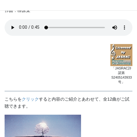
「草原の光と風に牧神は歌う」
作曲：榊原栄
「JASRAC許
諾第
S2405143933
号」
こちらを
クリック
すると内容のご紹介とあわせて、全12曲がご試
聴できます。