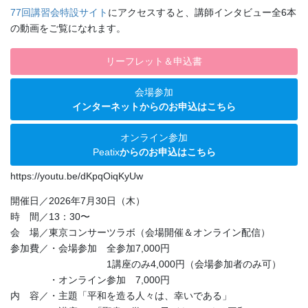
77回講習会特設サイト
にアクセスすると、講師インタビュー全6本
の動画をご覧になれます。
リーフレット＆申込書
会場参加
インターネットからのお申込はこちら
オンライン参加
Peatix
からのお申込はこちら
カ
https://youtu.be/dKpqOiqKyUw
ラ
開催日／2026年7月30日（木）
ム
時 間／13：30〜
リ
会 場／東京コンサーツラボ（会場開催＆オンライン配信）
ン
ク
参加費／・会場参加 全参加7,000円
1講座のみ4,000円（会場参加者のみ可）
・オンライン参加 7,000円
内 容／・主題「平和を造る人々は、幸いである」