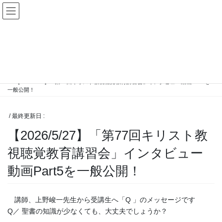
コ
ナ
ン
ビ
テ
ゲ
ン
ー
お知らせ
ツ
シ
に
ョ
移
ン
HOME
お知らせ
動
に
【2026/5/27】「第77回キリスト教視聴覚教育講習会」インタビュー動画Part5を
移
一般公開！
動
/ 最終更新日 :
【2026/5/27】「第77回キリスト教
視聴覚教育講習会」インタビュー
動画Part5を一般公開！
講師、上野峻一先生から受講生へ「Q 」のメッセージです
Q／ 聖書の知識が少なくても、大丈夫でしょうか？