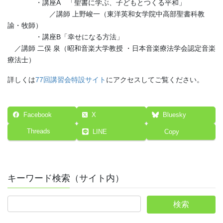
・講座A 「聖書に学ぶ、子どもとつくる平和」
／講師 上野峻一（東洋英和女学院中高部聖書科教
諭・牧師）
・講座B「幸せになる方法」
／講師 二俣 泉（昭和音楽大学教授 ・日本音楽療法学会認定音楽
療法士）
詳しくは
77回講習会特設サイト
にアクセスしてご覧ください。
Facebook
X
Bluesky
Threads
LINE
Copy
キーワード検索（サイト内）